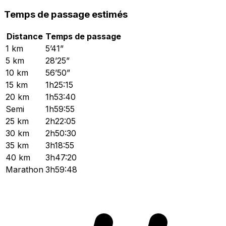
Temps de passage estimés
Distance
Temps de passage
1 km
5’41”
5 km
28’25”
10 km
56’50”
15 km
1h25:15
20 km
1h53:40
Semi
1h59:55
25 km
2h22:05
30 km
2h50:30
35 km
3h18:55
40 km
3h47:20
Marathon
3h59:48