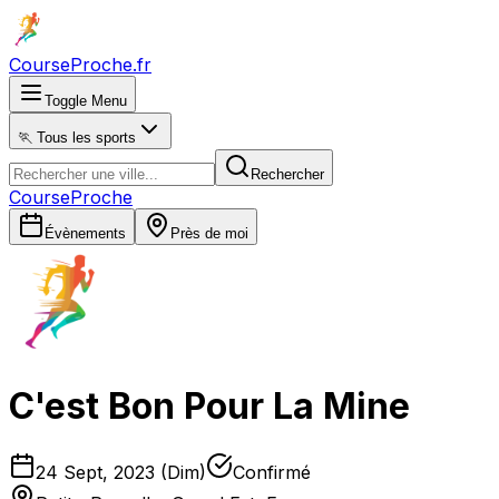
CourseProche
.fr
Toggle Menu
🏃 Tous les sports
Rechercher
CourseProche
Évènements
Près de moi
C'est Bon Pour La Mine
24 Sept, 2023 (Dim)
Confirmé