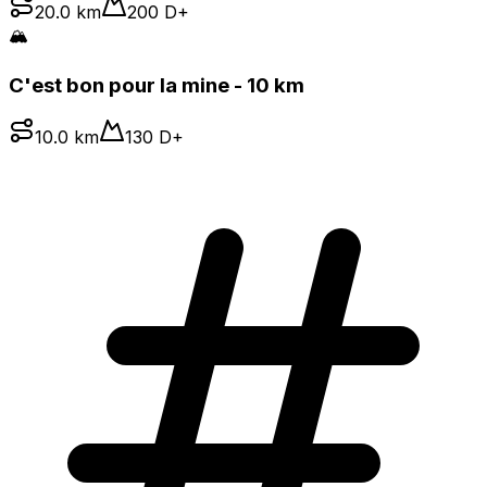
20.0
km
200
D+
🏔️
C'est bon pour la mine - 10 km
10.0
km
130
D+