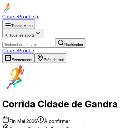
CourseProche
.fr
Toggle Menu
🏃 Tous les sports
Rechercher
CourseProche
Évènements
Près de moi
Corrida Cidade de Gandra
Fin Mai 2026
À confirmer