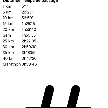
Distance
Temps de passage
1 km
5’41”
5 km
28’25”
10 km
56’50”
15 km
1h25:15
20 km
1h53:40
Semi
1h59:55
25 km
2h22:05
30 km
2h50:30
35 km
3h18:55
40 km
3h47:20
Marathon
3h59:48