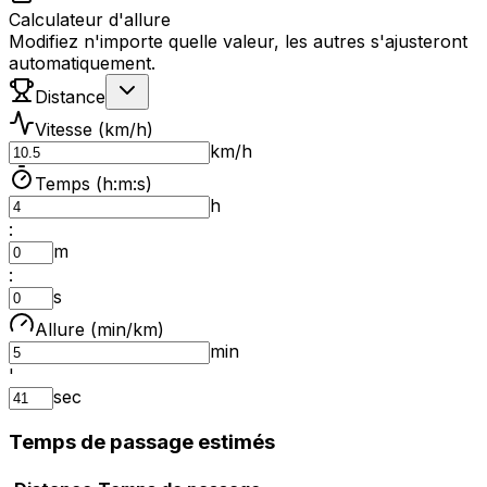
Calculateur d'allure
Modifiez n'importe quelle valeur, les autres s'ajusteront
automatiquement.
Distance
Vitesse (km/h)
km/h
Temps (h:m:s)
h
:
m
:
s
Allure (min/km)
min
'
sec
Temps de passage estimés