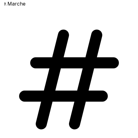
🚶
Marche