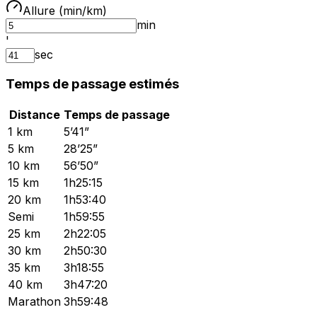
Allure (min/km)
min
'
sec
Temps de passage estimés
Distance
Temps de passage
1 km
5’41”
5 km
28’25”
10 km
56’50”
15 km
1h25:15
20 km
1h53:40
Semi
1h59:55
25 km
2h22:05
30 km
2h50:30
35 km
3h18:55
40 km
3h47:20
Marathon
3h59:48