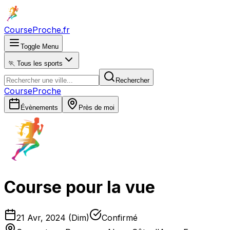
CourseProche
.fr
Toggle Menu
🏃 Tous les sports
Rechercher
CourseProche
Évènements
Près de moi
Course pour la vue
21 Avr, 2024 (Dim)
Confirmé