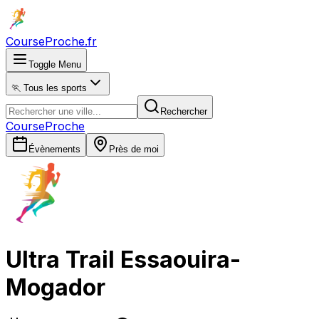
CourseProche
.fr
Toggle Menu
🏃 Tous les sports
Rechercher
CourseProche
Évènements
Près de moi
Ultra Trail Essaouira-
Mogador