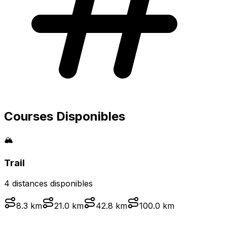
Courses Disponibles
🏔️
Trail
4
distance
s
disponible
s
8.3
km
21.0
km
42.8
km
100.0
km