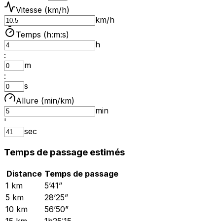
Vitesse (km/h)
km/h
Temps (h:m:s)
h
:
m
:
s
Allure (min/km)
min
'
sec
Temps de passage estimés
Distance
Temps de passage
1 km
5’41”
5 km
28’25”
10 km
56’50”
15 km
1h25:15