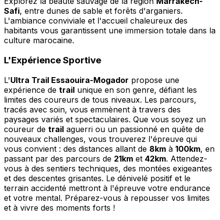
Explorez la beauté sauvage de la région
Marrakech-
Safi
, entre dunes de sable et forêts d'arganiers.
L'ambiance conviviale et l'accueil chaleureux des
habitants vous garantissent une immersion totale dans la
culture marocaine.
L'Expérience Sportive
L'
Ultra Trail Essaouira-Mogador
propose une
expérience de
trail
unique en son genre, défiant les
limites des coureurs de tous niveaux. Les parcours,
tracés avec soin, vous emmènent à travers des
paysages variés et spectaculaires. Que vous soyez un
coureur de
trail
aguerri ou un passionné en quête de
nouveaux challenges, vous trouverez l'épreuve qui
vous convient : des distances allant de
8km
à
100km
, en
passant par des parcours de
21km
et
42km
. Attendez-
vous à des sentiers techniques, des montées exigeantes
et des descentes grisantes. Le dénivelé positif et le
terrain accidenté mettront à l'épreuve votre endurance
et votre mental. Préparez-vous à repousser vos limites
et à vivre des moments forts !