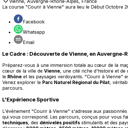
Vienne
,
Auvergne-Rhône-Alpes
,
France
La course "Courir à Vienne" aura lieu le Début Octobre 2
Facebook
Whatsapp
Email
Le Cadre : Découverte de Vienne, en Auvergne-
Préparez-vous à une immersion totale au cœur de la mag
cœur de la ville de
Vienne
, une cité riche d'histoire et 
le
Rhône
et les paysages verdoyants. "Courir à Vienne" est
Venez explorer le
Parc Naturel Régional du Pilat
, vérita
parcours.
L'Expérience Sportive
L'événement "Courir à Vienne" s'adresse aux passionné
qui vous correspond. Les parcours, conçus pour vous fair
techniques
, des
dénivelés positifs
stimulants et des pay