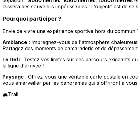
dépasser :
8000 mètres
,
8500 mètres
,
10000 mètres
e
laissera des souvenirs impérissables ! L'objectif est de se
Pourquoi participer ?
Envie de vivre une expérience sportive hors du commun ? V
Ambiance
: Imprégnez-vous de l'atmosphère chaleureuse e
Partagez des moments de camaraderie et de dépassement 
Le Défi
: Testez vos limites sur des parcours exigeants qu
la ligne d'arrivée !
Paysage
: Offrez-vous une véritable carte postale en co
vous émerveiller par les panoramas qui s'offriront à vous
🏔️
Trail