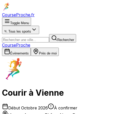
CourseProche
.fr
Toggle Menu
🏃 Tous les sports
Rechercher
CourseProche
Évènements
Près de moi
Courir à Vienne
Début Octobre 2026
À confirmer