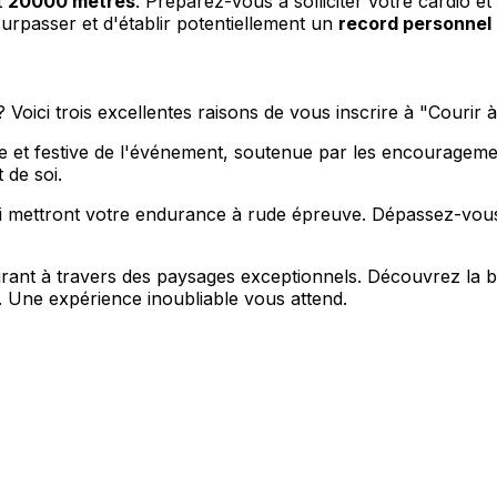
t
20000 mètres
. Préparez-vous à solliciter votre cardio e
 surpasser et d'établir potentiellement un
record personnel
oici trois excellentes raisons de vous inscrire à "Courir à
t festive de l'événement, soutenue par les encouragements
de soi.
i mettront votre endurance à rude épreuve. Dépassez-vous, 
urant à travers des paysages exceptionnels. Découvrez la 
. Une expérience inoubliable vous attend.