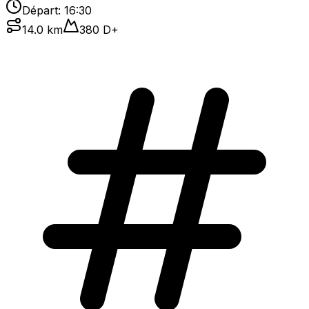
Départ:
16:30
14.0
km
380
D+