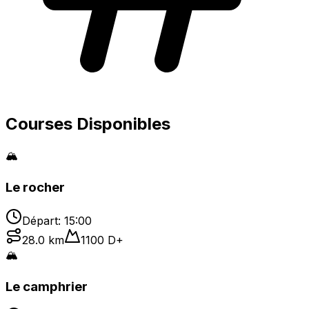
Courses Disponibles
🏔️
Le rocher
Départ:
15:00
28.0
km
1100
D+
🏔️
Le camphrier