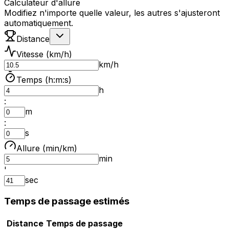
Calculateur d'allure
Modifiez n'importe quelle valeur, les autres s'ajusteront
automatiquement.
Distance
Vitesse (km/h)
km/h
Temps (h:m:s)
h
:
m
:
s
Allure (min/km)
min
'
sec
Temps de passage estimés
Distance
Temps de passage